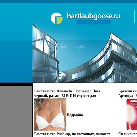
Бюстгальтер Dimanche "Universe" Цвет:
Бретели с
черный, размер 75 В 1110 служит для
Артикул: 
визуального восприятия товара инфо 10625o.
10816o.
Подробно
Бюстгальтер Push-up, на косточках, поможет
Силиконовы