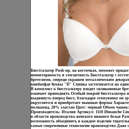
Бюстгальтер Push-up, на косточках, поможет прида
неповторимость и элегантность Бюстгальтер с отс
бретелями, спереди украшен металлическим декора
вивбьчфде буквы "D" Спинка застегивается на один
В комплект к бюстгальтеру входят силиконовые бре
означает приподнять Особый покрой бюстгальтера 
выдвинуть вперед бюст, благодаря этомувнньт он зр
округляется и приобретает пышные формы Характе
полиамид, 20% эластан Цвет: черный Объем чашек: 
Производитель: Италия Артикул: 1110 Dimanche Ling
в области производства женского нижнего белья Ра
возможность объединить в каждом изделии тщательн
самые современные технологии производства Даже с