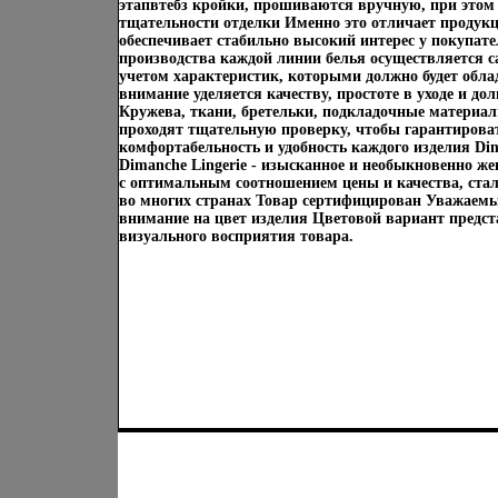
этапвтебз кройки, прошиваются вручную, при этом 
тщательности отделки Именно это отличает продукц
обеспечивает стабильно высокий интерес у покупат
производства каждой линии белья осуществляется 
учетом характеристик, которыми должно будет облад
внимание уделяется качеству, простоте в уходе и до
Кружева, ткани, бретельки, подкладочные материал
проходят тщательную проверку, чтобы гарантироват
комфортабельность и удобность каждого изделия Dim
Dimanche Lingerie - изысканное и необыкновенно жен
с оптимальным соотношением цены и качества, стал
во многих странах Товар сертифицирован Уважаем
внимание на цвет изделия Цветовой вариант предс
визуального восприятия товара.