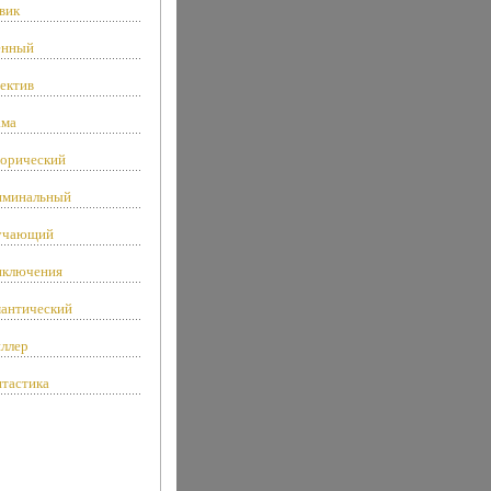
вик
енный
ектив
ама
орический
минальный
учающий
ключения
антический
ллер
тастика