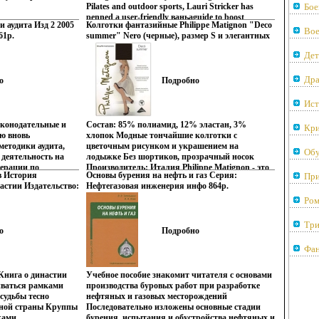
для рассады до предметов декора и
Pilates and outdoor sports, Lauri Stricker has
Бое
ландшафтного дизайна.
penned a user-friendly ваньаguide to boost
 аудита Изд 2 2005
Колготки фантазийные Philippe Matignon "Deco
performance, prevent injury, and increase longevity
Во
61p.
summer" Nero (черные), размер S и элегантных
Following her simple 15-minutes-a-day program,
женщин Товар сертифицирован инфо 862p.
athletes of all abilities will be able to paddle, bike,
Дет
hike, climb, ski, and run at the top of their game
Иллюстрации Автор Lauri Ann Stricker.
Др
о
Подробно
Ист
аконодательные и
Состав: 85% полиамид, 12% эластан, 3%
Кри
ю вновь
хлопок Модные тончайшие колготки с
методики аудита,
цветочным рисунком и украшением на
Об
деятельность на
лодыжке Без шортиков, прозрачный носок
ерации по
Производитель: Италия Philippe Matignon - это
 История
Основы бурения на нефть и газ Серия:
При
я 2004 года Книга
элегантный,ванъя изысканный и
астии Издательство:
Нефтегазовая инженерия инфо 864p.
ла аудиторских
соблазнительный бренд Philippe Matignon
дый переплет, 702
удиторов
означает новаторство, поиск, строгий контроль!
Ром
ж: 5000 экз
ей, аспирантов и
Все чулочно-носочные изделия Philippe
 мм) инфо 863p.
зов.
Matignon изготавливаются из нитей
Три
о
Подробно
высочайшего качества и новейших волокон
Волокна, такие, как 6/4 нейлон,
Фан
зарегистрированы в Книвмохдге Рекордов
Гиннеса как самые тонкие нити в мире Для
Philippe Matignon на первом месте стоит поиск
Книга о династии
Учебное пособие знакомит читателя с основами
новых нитей и более сложных
иваться рамками
производства буровых работ при разработке
производственных технологий Philippe Matignon
судьбы тесно
нефтяных и газовых месторождений
также известен элегантной отделкой изделий и
дной страны Круппы
Последовательно изложены основные стадии
особым вниманием к деталям Philippe Matignon
ками
бурения, испытания и обустройства нефтяных и