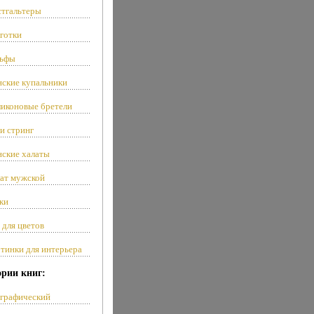
тгальтеры
готки
ьфы
ские купальники
иконовые бретели
и стринг
ские халаты
ат мужской
ки
 для цветов
тинки для интерьера
ории книг:
графический