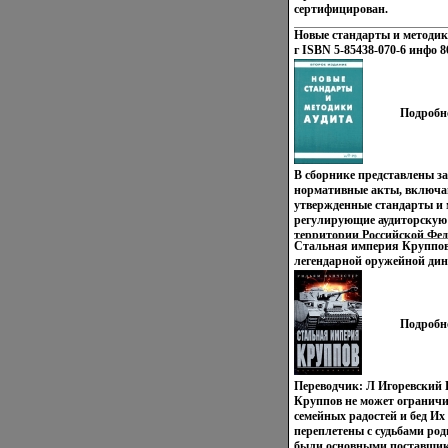
сертифицирован.
Новые стандарты и методики
г ISBN 5-85438-070-6 инфо 8
Подробн
В сборнике представлены з
нормативные акты, включа
утвержденные стандарты и 
регулирующие аудиторскую 
территории Российской Фед
Стальная империя Круппов
состоянию на 1 окванытябр
легендарной оружейной дин
предназначена для персона
Центрполиграф, 2003 г Твер
организаций, внутренних а
стр ISBN 5-9524-0632-7 Тира
предприятий, преподавател
Формат: 60x90/16 (~145х217
студентов экономических ву
Подробн
Переводчик: Л Игоревский 
Круппов не может огранич
семейных радостей и бед Их 
переплетены с судьбами ро
были основными поставщи