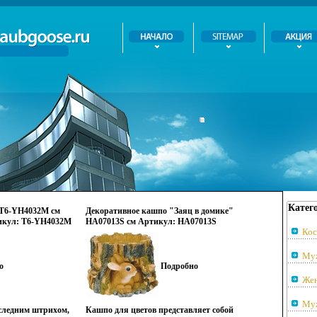
Катег
 T6-YН4032М см
Декоративное кашпо "Заяц в домике"
икул: T6-YН4032М
HA07013S см Артикул: HA07013S
Кос
Производитель: Китай инфо 662p.
Му
о
Подробно
Жен
Муж
следним штрихом,
Кашпо для цветов представляет собой