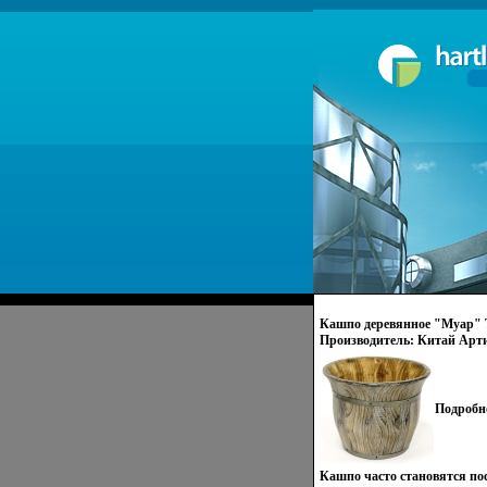
Кашпо деревянное "Муар"
Производитель: Китай Арт
инфо 658p.
Подробн
Кашпо часто становятся по