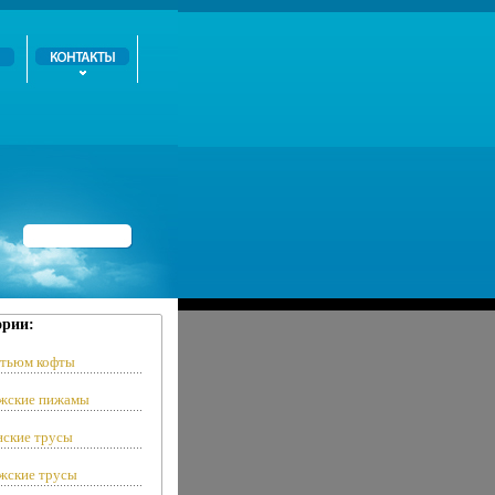
ории:
тьюм кофты
жские пижамы
ские трусы
ские трусы