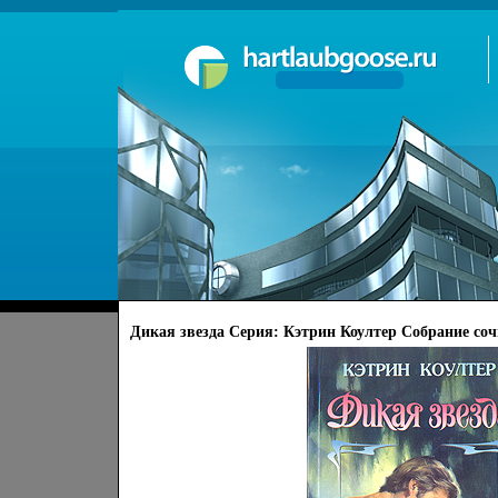
Дикая звезда Серия: Кэтрин Коултер Собрание соч