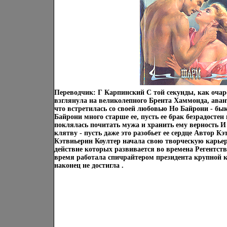
Переводчик: Г Карпинский С той секунды, как оча
взглянула на великолепного Брента Хаммонда, аван
что встретилась со своей любовью Но Байрони - бы
Байрони много старше ее, пусть ее брак безрадостен
поклялась почитать мужа и хранить ему верность И
клятву - пусть даже это разобьет ее сердце Автор Кэ
Кэтвиьерин Коултер начала свою творческую карьеру
действие которых развивается во времена Регентст
время работала спичрайтером президента крупной к
наконец не достигла .