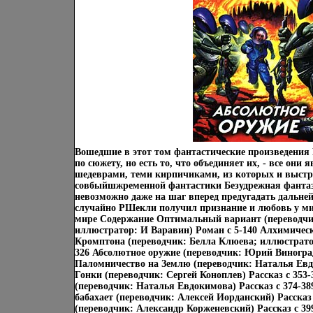
Вошедшие в этот том фантастические произведения
по сюжету, но есть то, что объединяет их, - все он
шедеврами, теми кирпичиками, из которых и выстр
совбыйшжременной фантастики Безудрежная фантази
невозможно даже на шаг вперед предугадать дальне
случайно РШекли получил признание и любовь у ми
мире Содержание Оптимальный вариант (переводч
иллюстратор: И Варавин) Роман c 5-140 Алхимичес
Кромптона (переводчик: Белла Клюева; иллюстратор
326 Абсолютное оружие (переводчик: Юрий Виноград
Паломничество на Землю (переводчик: Наталья Евдо
Гонки (переводчик: Сергей Коноплев) Рассказ c 353
(переводчик: Наталья Евдокимова) Рассказ c 374-3
бабахает (переводчик: Алексей Иорданский) Рассказ 
(переводчик: Александр Корженевский) Рассказ c 39