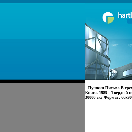
Пушкин Письма В трех 
Книга, 1989 г Твердый пе
30000 экз Формат: 60x90