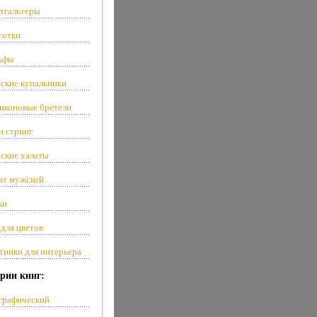
тгальтеры
готки
ьфы
ские купальники
иконовые бретели
и стринг
ские халаты
ат мужской
ки
 для цветов
тинки для интерьера
рии книг:
графический