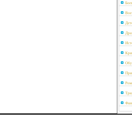
Бое
Вое
Дет
Дра
Ист
Кри
Обу
При
Ром
Три
Фан