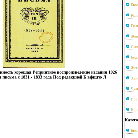
Бюс
Кол
Гол
Жен
Сил
Бод
Жен
анность хорошая Репринтное воспроизведение издания 1926
 письма с 1831 - 1833 года Под редакцией Б вфщгю Л
Хал
Чул
Все
Кар
Катего
Био