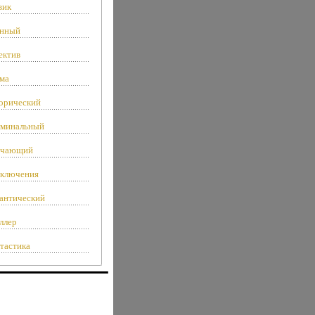
вик
нный
ектив
ма
орический
минальный
чающий
ключения
антический
ллер
тастика