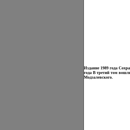
Издание 1989 года Сохр
года В третий том вошли
Модзалевского.