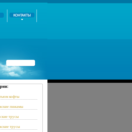
рии:
тьюм кофты
ские пижамы
ские трусы
ские трусы