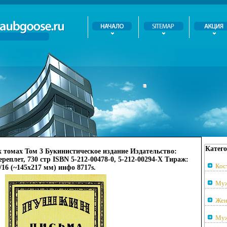
Катего
томах Том 3 Букинистическое издание Издательство:
реплет, 730 стр ISBN 5-212-00478-0, 5-212-00294-Х Тираж:
Кос
/16 (~145х217 мм) инфо 8717s.
Муж
Жен
Муж