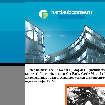
Peter Bardens The Answer (LP) Формат: Грампласт
конверт) Дистрибьюторы: Get Back, Castle Music Ltd
Лицензионные товары Характеристики аудионосител
издание инфо 13922r.