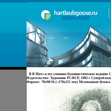
В В Матэ и его ученики Букинистическое издание
Издательство: Художник РСФСР, 1982 г Суперобложка
Формат: 70x90/16 (~170х215 мм) Мелованная бумага