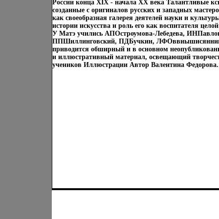
России конца XIX - начала XX века Талантливые кс
созданные с оригиналов русских и западных мастеро
как своеобразная галерея деятелей науки и культур
истории искусства и роль его как воспитателя цело
У Матэ учились АПОстроумова-Лебедева, ИНПавло
ППШиллинговский, ПДБучкин, ЛФОввиышисянников
приводится обширный и в основном неопубликова
и иллюстративный материал, освещающий творчеств
учеников Иллюстрации Автор Валентина Федорова.