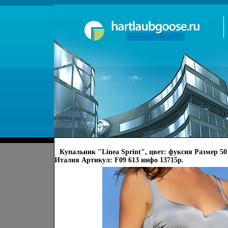
Купальник "Linea Sprint", цвет: фуксия Размер 50
Италия Артикул: F09 613 инфо 13715p.