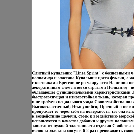
Слитный купальник "Linea Sprint" с бесшовными 
полиамида и эластана Купальник цвета фуксии, с ч
с косточками Бретели не регулируются На линии 
декоративным элементом со стразами Полиамид - ис
обладающее функциональными характеристиками 
быстросохнущая и износостойкая ткань, которая пр
и не требует специального ухода Свовлмазйства пол
Высокоэластичный; Немнущийся; Прочный и ноский
пропускает ее через себя на поверхность, где она ис
к воздействию щелочи, стоек к воздействию морской
используется в качестве добавки к другим волокнам
зависит от нужной эластичности изделия Свойства 
волокна эластана могут в 6-8 раз превосходить сво