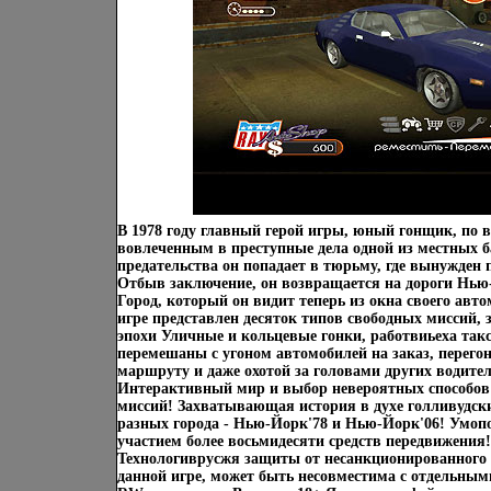
В 1978 году главный герой игры, юный гонщик, по 
вовлеченным в преступные дела одной из местных б
предательства он попадает в тюрьму, где вынужден 
Отбыв заключение, он возвращается на дороги Нью
Город, который он видит теперь из окна своего авто
игре представлен десяток типов свободных миссий,
эпохи Уличные и кольцевые гонки, работвиьеха так
перемешаны с угоном автомобилей на заказ, перего
маршруту и даже охотой за головами других водите
Интерактивный мир и выбор невероятных способов
миссий! Захватывающая история в духе голливудск
разных города - Нью-Йорк'78 и Нью-Йорк'06! Умоп
участием более восьмидесяти средств передвижения
Технологиврусжя защиты от несанкционированного 
данной игре, может быть несовместима с отдельн