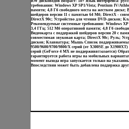
RW дисководов Возраст: 18+ Язык интерфейса: ру
требования: Windows XP SP1/Vista; Pentium IV/Athl
памяти; 4,8 Гб свободного места на жестком диске; 
шейдеров версии 11 с памятью 64 Мб; DirectX - сов
DirectX 90c; Устройство для чтения DVD-дисков; 
Рекомендуемые системные требования: Windows XP S
3,4 ГГц; 512 Мб оперативной памяти; 4,8 Гб свободн
Видеокарта с поддержкой шейдеров версии 20 с памя
совместимая звуковая карта; DirectX 90c; Руль; Ус
дисков; Клавиатура; Мышь Список поддерживаемых
9500/9600/9700/9800/X серий (от X300SE до X1900XT) 
серий (GeForce 4 MX не поддерживвтэаэается) Обра
гарантируется работа игры на мобильных варианта
момент выхода игра запускается только на указанн
Впоследствии может быть добавлена поддержка друг