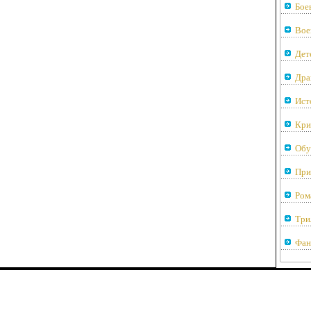
Бое
Вое
Дет
Дра
Ист
Кри
Обу
При
Ром
Три
Фан