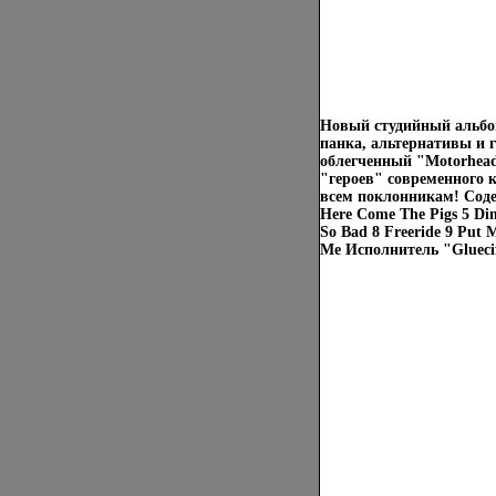
Новый студийный альбом
панка, альтернативы и 
облегченный "Motorhead
"героев" современного 
всем поклонникам! Содерж
Here Come The Pigs 5 Di
So Bad 8 Freeride 9 Put 
Me Исполнитель "Gluecif