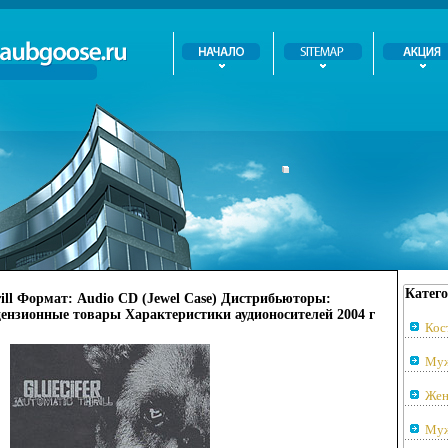
Катего
rill Формат: Audio CD (Jewel Case) Дистрибьюторы:
нзионные товары Характеристики аудионосителей 2004 г
Кос
Муж
Жен
Муж