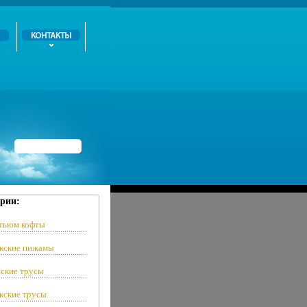
рии:
тьюм кофты
ские пижамы
ские трусы
ские трусы