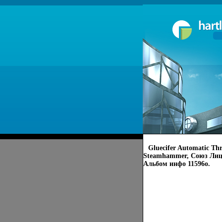
Gluecifer Automatic Th
Steamhammer, Союз Лице
Альбом инфо 11596o.