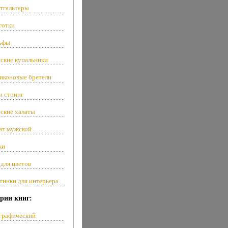
тгальтеры
готки
ьфы
ские купальники
иконовые бретели
и стринг
ские халаты
ат мужской
ки
 для цветов
тинки для интерьера
рии книг:
графический