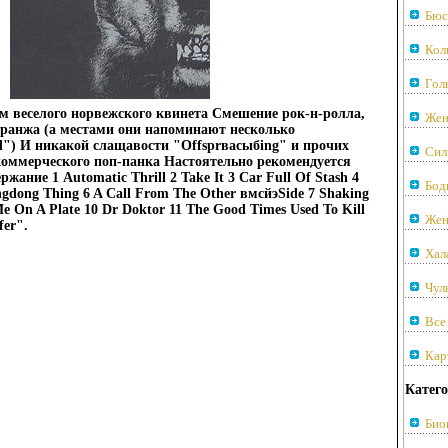
Бюс
Кол
Гол
 веселого норвежского квинетa Смешение рок-н-ролла,
Жен
гранжа (а местами они напоминают несколько
") И никакой слащавости "Offsprвасыбing" и прочих
Сил
коммерческого поп-панка Настоятельно рекомендуется
ание 1 Automatic Thrill 2 Take It 3 Car Full Of Stash 4
Бод
ngdong Thing 6 A Call From The Other вмсйэSide 7 Shaking
Me On A Plate 10 Dr Doktor 11 The Good Times Used To Kill
Жен
er".
Хал
Чул
Все
Кар
Катего
Био