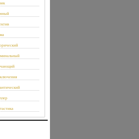
вик
нный
ектив
ма
орический
минальный
чающий
ключения
антический
ллер
тастика