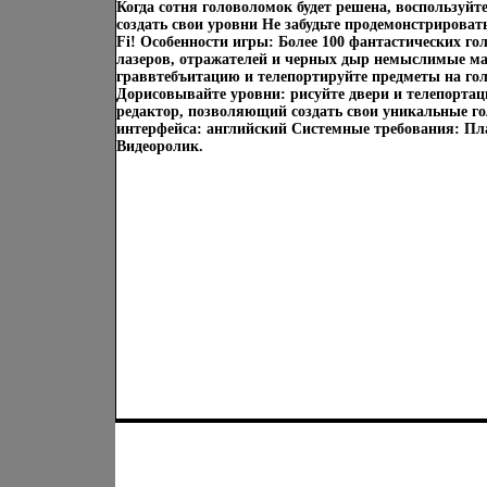
Когда сотня головоломок будет решена, воспользуйт
создать свои уровни Не забудьте продемонстрироват
Fi! Особенности игры: Более 100 фантастических го
лазеров, отражателей и черных дыр немыслимые 
граввтебъитацию и телепортируйте предметы на г
Дорисовывайте уровни: рисуйте двери и телепорта
редактор, позволяющий создать свои уникальные г
интерфейса: английский Системные требования: Пл
Видеоролик.