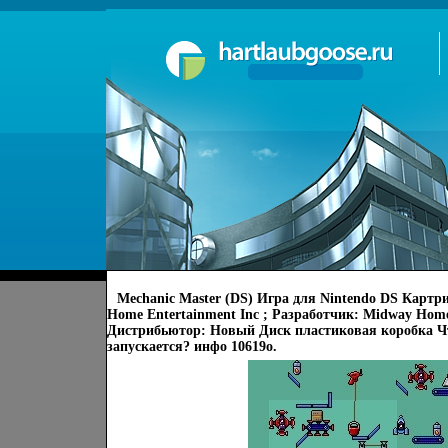
Mechanic Master (DS) Игра для Nintendo DS Картри
Home Entertainment Inc ; Разработчик: Midway Home 
Дистрибьютор: Новый Диск пластиковая коробка Чт
запускается? инфо 10619o.