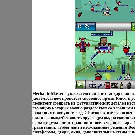
Mechanic Master - увлекательная и нестандартная го
удовольствием проведете свободное время Ключ к ус
предстоит собирать из футуристических деталей не
помощью которых можно разделаться со злобными 
попавших в ловушку людей Расположите разрознен
стали взаимодействовать друг с другом, раздавлива
с платформы или отправляя вннючв черные дыры 
гравитации, чтобы найти неожиданные решения Воо
платформы, двери, окна, дополнительные стены и 