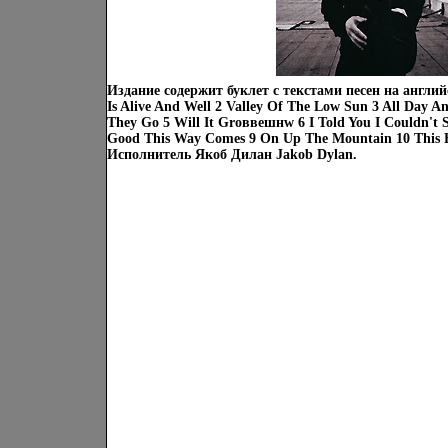
Издание содержит буклет с текстами песен на англи
Is Alive And Well 2 Valley Of The Low Sun 3 All Day A
They Go 5 Will It Groввешнw 6 I Told You I Couldn't 
Good This Way Comes 9 On Up The Mountain 10 This E
Исполнитель Якоб Дилан Jakob Dylan.