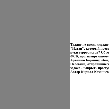
Талант не всегда служи
"Натан", который превр
руки террористов? Об э
ФСБ, прогнозирующему 
Артемию Бармину, обла
Пелевина, отправившего
задача - накрыть прест
Автор Кирилл Казанцев