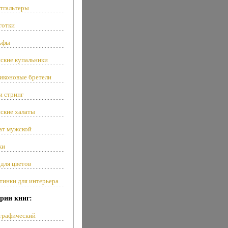
тгальтеры
готки
ьфы
ские купальники
иконовые бретели
и стринг
ские халаты
ат мужской
ки
 для цветов
тинки для интерьера
рии книг:
графический