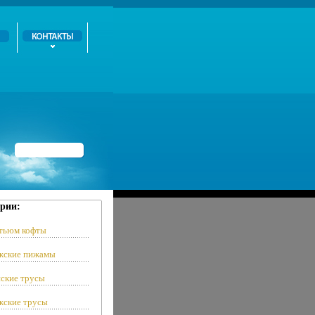
рии:
тьюм кофты
ские пижамы
ские трусы
ские трусы