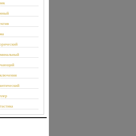
вик
нный
ектив
ма
орический
минальный
чающий
ключения
антический
ллер
тастика