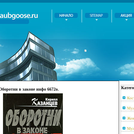
Катего
Оборотни в законе инфо 6672o.
Кос
Муж
Жен
Муж