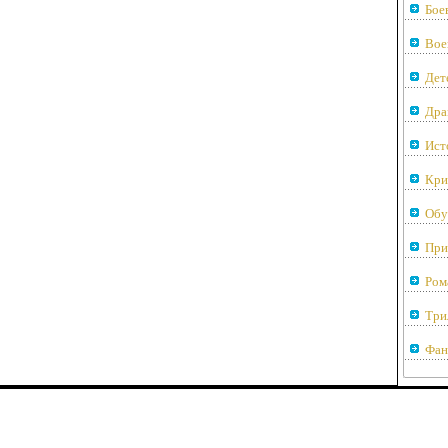
Бое
Вое
Дет
Дра
Ист
Кри
Обу
При
Ром
Три
Фан