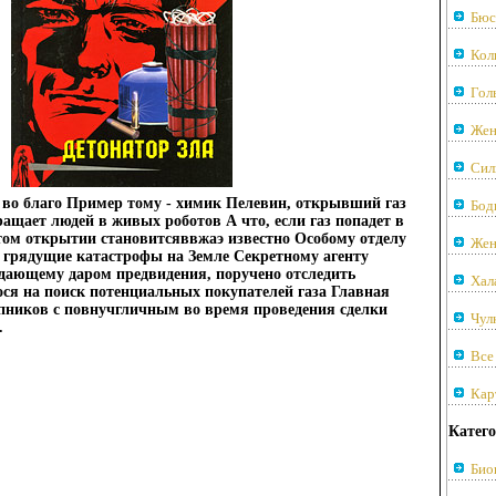
Бюс
Кол
Гол
Жен
Сил
т во благо Пример тому - химик Пелевин, открывший газ
Бод
ащает людей в живых роботов А что, если газ попадет в
том открытии становитсяввжаэ известно Особому отделу
Жен
грядущие катастрофы на Земле Секретному агенту
дающему даром предвидения, поручено отследить
Хал
ся на поиск потенциальных покупателей газа Главная
упников с повнучгличным во время проведения сделки
Чул
.
Все
Кар
Катего
Био