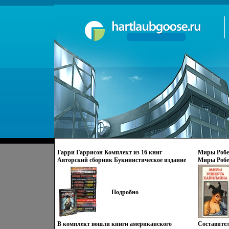
Гарри Гаррисон Комплект из 16 книг
Миры Робе
Авторский сборник Букинистическое издание
Миры Робе
Сохранность: Хорошая Издательства: Эксмо,
Терра-Книжный клуб, Азбука, 2002 г Твердый
переплет, 7680 стр Формат: 84x108/32 (~130х205
мм) инфо 10435s.
Подробно
В комплект вошли книги американского
Составител